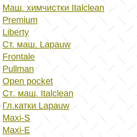
Маш. химчистки
Italclean
Premium
Liberty
Ст. маш.
Lapauw
Frontale
Pullman
Open pocket
Ст
.
маш.
Italclean
Гл.катки
Lapauw
Maxi-S
Ма
xi-E