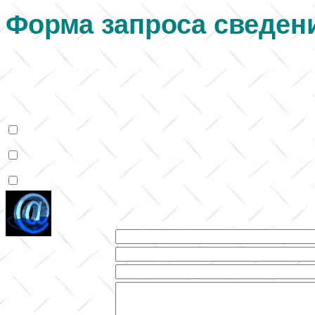
Форма запроса сведен
Выберите необходимые элеме
связи с вами.
Хотим купить машину химч
Вышлите проспекты машин
Нужны запчасти к машине 
Отправить заявку менед
Имя
Должность
Организация
Адрес