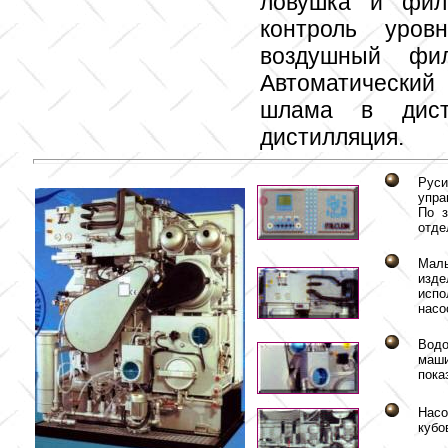
ловушка и фил
контроль уров
воздушный фил
Автоматический 
шлама в дисти
дистилляция.
Руси
упра
По з
отде
Малы
изде
испо
нас
Водо
маши
пока
Насо
кубо