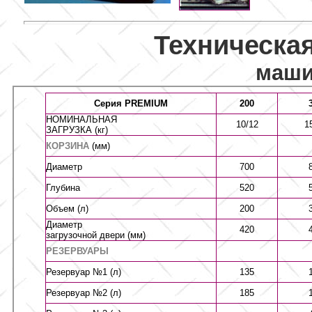
Техническа
маш