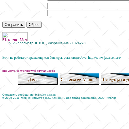
Эл. почта
Телефон
VIP -
просмотр:
IE 8.0+,
Разрешение - 1024
x76
8
.
Если не работают вращающиеся баннеры, установите Java:
http://www.java.com/ru/
http://java.com/en/download/manual.jsp
Отправить сообщение:
lb
@it
alco-clean.ru
© 2005-2011, web-конструктор В.С. Казюлин. Все права защищены. ООО "Италко"