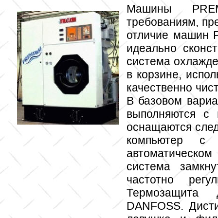
Машины PREM
требованиям, пр
отличие машин 
идеально сконс
система охлажде
в корзине, испо
качественно чист
В базовом вари
выполняются с 
оснащаются сле
компьютер с
автоматическом
система замкн
частотно регу
Термозащита д
DANFOSS. Дистил