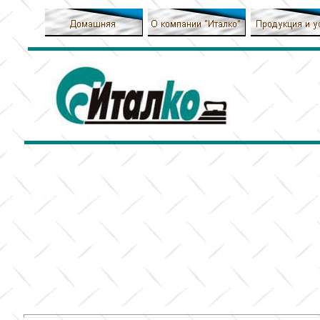
МАШИНЫ
P
Серия PREMIUM -
160
Номинальная загру